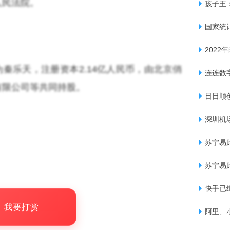
人民法院。
孩子王：
国家统计
2022
为秦乐天，注册资本2.14亿人民币，由北京俏
连连数
有限公司等共同持股。
日日顺
深圳机
苏宁易
苏宁易
快手已
，我要打赏
阿里、