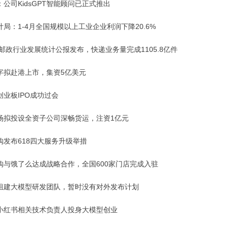
公司KidsGPT智能顾问已正式推出
局：1-4月全国规模以上工业企业利润下降20.6%
年邮政行业发展统计公报发布，快递业务量完成1105.8亿件
字拟赴港上市，集资5亿美元
创业板IPO成功过会
场拟投设全资子公司深畅货运，注资1亿元
购发布618四大服务升级举措
购与饿了么达成战略合作，全国600家门店完成入驻
组建大模型研发团队，暂时没有对外发布计划
小红书相关技术负责人投身大模型创业